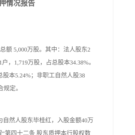
押情况报告
本总额
5,000
万股。其中：法人股东2
户，1,719万股，占总股本34.38%。
股本5.24%；非职工自然人股38
符合规定。
，为自然人股东毕桂红，入股金额40万
程“第四十二条 股东质押本行股权数